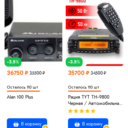
-3.5%
-3.5%
36750 ₽
35700 ₽
35500 ₽
34500 ₽
Осталось 110 шт
Осталось 110 шт
Alan 100 Plus
Рация TYT TH-9800
Черная / Автомобильная
радиостанция с радиусом
50 км / UHF; VHF
В корзину
В корзину