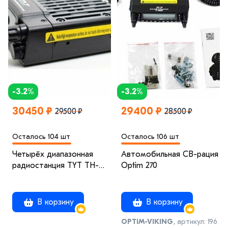
-3.2%
-3.2%
30450 ₽
29400 ₽
29500 ₽
28500 ₽
Осталось 104 шт
Осталось 106 шт
Четырёх диапазонная
Автомобильная CB-рация
радиостанция TYT TH-
Optim 270
9800 CB/LB/VHF/UHF
CROSS BAND
В корзину
В корзину
OPTIM-VIKING
, артикул: 196