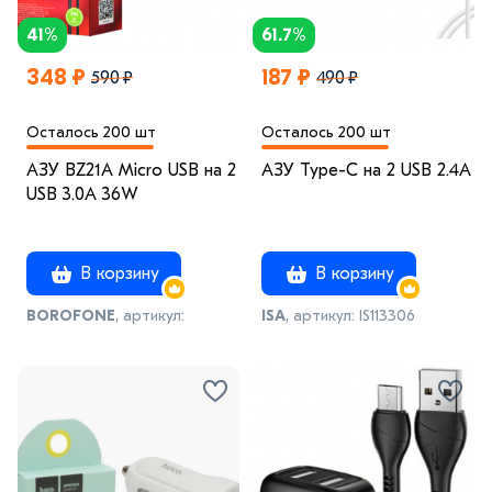
41%
61.7%
348 ₽
187 ₽
590 ₽
490 ₽
Осталось 200 шт
Осталось 200 шт
АЗУ BZ21A Micro USB на 2
АЗУ Type-C на 2 USB 2.4A
USB 3.0A 36W
В корзину
В корзину
BOROFONE
, артикул:
ISA
, артикул: IS113306
IS004748