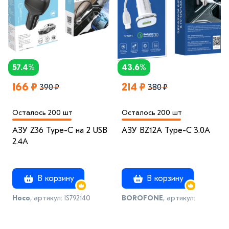
57.4%
43.6%
166 ₽
214 ₽
390 ₽
380 ₽
Осталось 200 шт
Осталось 200 шт
АЗУ Z36 Type-C на 2 USB
АЗУ BZ12A Type-C 3.0A
2.4A
В корзину
В корзину
Hoco
, артикул: IS792140
BOROFONE
, артикул:
IS970685