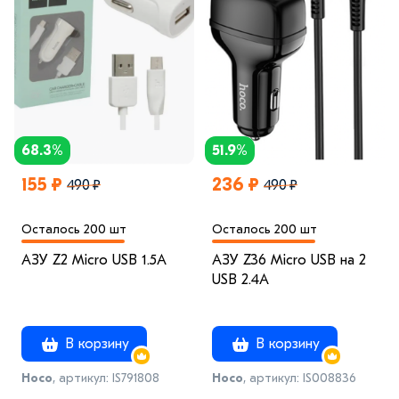
68.3%
51.9%
155 ₽
236 ₽
490 ₽
490 ₽
Осталось 200 шт
Осталось 200 шт
АЗУ Z2 Micro USB 1.5A
АЗУ Z36 Micro USB на 2
USB 2.4A
В корзину
В корзину
Hoco
, артикул: IS791808
Hoco
, артикул: IS008836