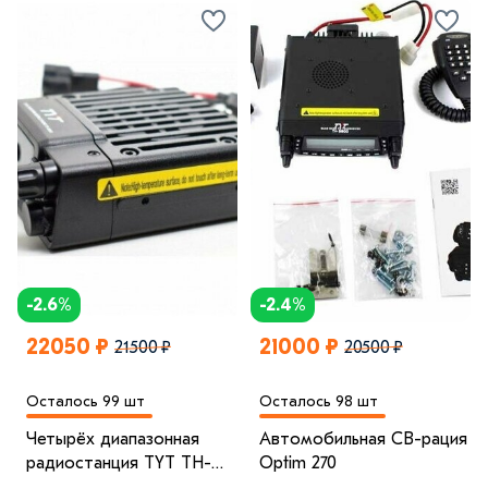
-2.6%
-2.4%
22050 ₽
21000 ₽
21500 ₽
20500 ₽
Осталось 99 шт
Осталось 98 шт
Четырёх диапазонная
Автомобильная CB-рация
радиостанция TYT TH-
Optim 270
9800 CB/LB/VHF/UHF