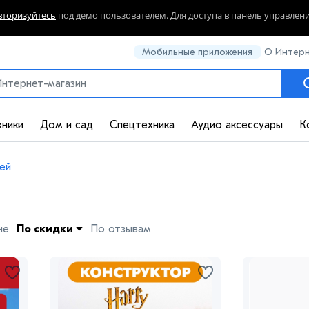
вторизуйтесь
под демо пользователем. Для доступа в панель управлен
Мобильные приложения
О Интерн
хники
Дом и сад
Спецтехника
Аудио аксессуары
К
ей
не
По скидки
По отзывам