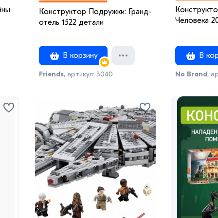
йны
Конструкто
Конструктор Подружки: Гранд-
Человека 2
отель 1522 детали
В корзину
В кор
Friends
, артикул: 3040
No Brand
, а