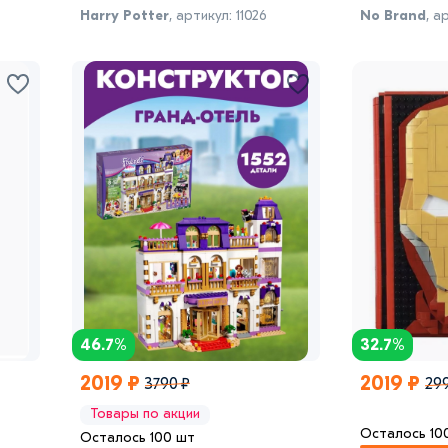
Harry Potter
, артикул: 11026
No Brand
, а
46.7%
32.7%
2019 ₽
2019 ₽
3790 ₽
29
Товары по акции
Осталось 10
Осталось 100 шт