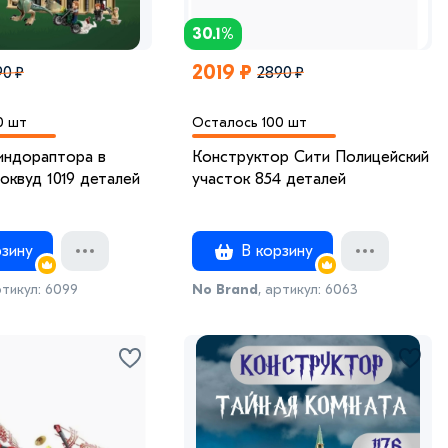
30.1%
2019 ₽
90 ₽
2890 ₽
0 шт
Осталось 100 шт
индораптора в
Конструктор Сити Полицейский
оквуд 1019 деталей
участок 854 деталей
зину
В корзину
ртикул: 6099
No Brand
, артикул: 6063