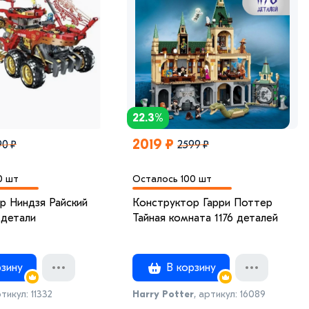
22.3%
2019 ₽
90 ₽
2599 ₽
0 шт
Осталось 100 шт
р Ниндзя Райский
Конструктор Гарри Поттер
 детали
Тайная комната 1176 деталей
зину
В корзину
ртикул: 11332
Harry Potter
, артикул: 16089