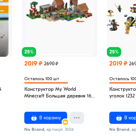
25%
25%
2019 ₽
2019 ₽
2690 ₽
26
Осталось 100 шт
Осталось 10
й
Конструктор My World
Конструкто
Minecraft Большая деревня 1600
уголок 1232
деталей
В корзину
В кор
No Brand
, артикул: 7606
No Brand
, а