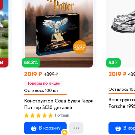
58.8%
54%
2019 ₽
2019 ₽
4899 ₽
43
Товары по акции
Осталось 10
Осталось 100 шт
Конструкто
Конструктор Сова Букля Гарри
Porsche 199
Поттер 3030 деталей
1 отзыв
В корзину
В кор