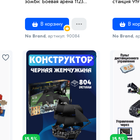
зомби: Боевая арена 1123
станция 919
детали
В корзину
В кор
No Brand
, артикул: 90084
No Brand
, а
15.5%
15.5%