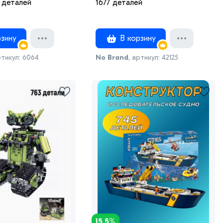
 деталей
1677 деталей
зину
В корзину
ртикул: 6064
No Brand
, артикул: 42125
15.5%