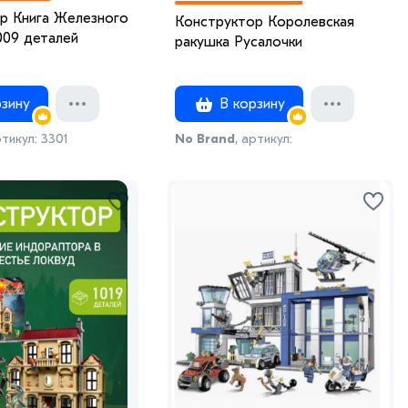
р Книга Железного
Конструктор Королевская
009 деталей
ракушка Русалочки
зину
В корзину
ртикул: 3301
No Brand
, артикул:
конструктор_русалочка