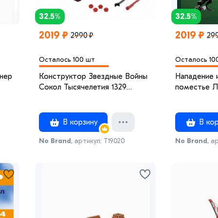
32.5%
32.5%
2019 ₽
2019 ₽
2990 ₽
29
Осталось 100 шт
Осталось 10
Конструктор Звездные Войны
Нападение 
Сокол Тысячелетия 1329
поместье Л
Деталей
В корзину
В кор
No Brand
, артикул: Т19020
No Brand
, а