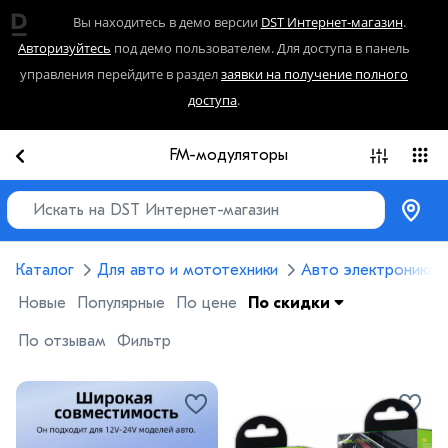
Вы находитесь в демо версии
DST Интернет-магазин
.
Авторизуйтесь
под демо пользователем. Для доступа в панель
управления перейдите в раздел
заявки на получение полного
доступа
.
FM-модуляторы
Каталог
Для авто и мототехники
Авто электроника
Новые
Популярные
По цене
По скидки
По отзывам
Фильтр