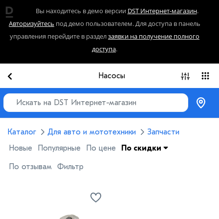
Вы находитесь в демо версии
DST Интернет-магазин
.
Авторизуйтесь
под демо пользователем. Для доступа в панель
управления перейдите в раздел
заявки на получение полного
доступа
.
Насосы
Каталог
Для авто и мототехники
Запчасти
Новые
Популярные
По цене
По скидки
По отзывам
Фильтр