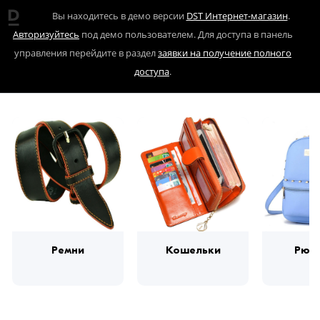
Вы находитесь в демо версии
DST Интернет-магазин
.
Авторизуйтесь
под демо пользователем. Для доступа в панель
управления перейдите в раздел
заявки на получение полного
доступа
.
Ремни
Кошельки
Рюк