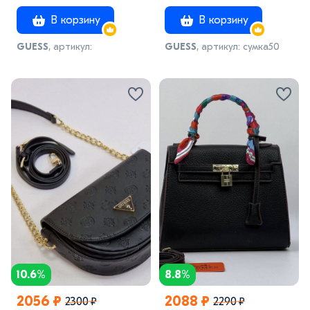
В корзину
В корзину
GUESS
, артикул:
GUESS
, артикул: сумка50
Сумка_черно-бежевая_мск
10.6%
8.8%
2056 ₽
2088 ₽
2300 ₽
2290 ₽