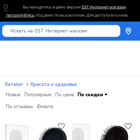
Вы находитесь в демо версии
DST Интернет-магазин
.
Расчески
Авторизуйтесь
под демо пользователем. Для доступа в панель
управления перейдите в раздел
заявки на получение полного
доступа
.
Каталог
Красота и здоровье
Новые
Популярные
По цене
По скидки
По отзывам
Фильтр