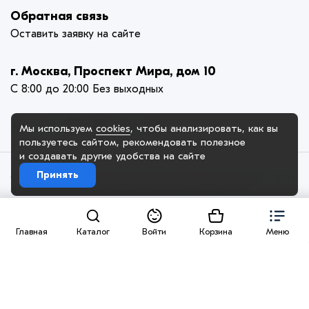
Обратная связь
Оставить заявку на сайте
г. Москва, Проспект Мира, дом 10
С 8:00 до 20:00 Без выходных
Мы используем
cookies
, чтобы анализировать, как вы
пользуетесь сайтом, рекомендовать
полезное
и создавать другие удобства на сайте
Принять
© 2005-2025. ООО «Демо Компания», официальный сайт. Сайт
demo2.dstglobal.ru использует куки-файлы и другие
технологии, чтобы помочь вам в навигации, а также
предоставить лучший пользовательский опыт, анализировать
использование наших продуктов и услуг, повысить качество
Главная
Каталог
Войти
Корзина
Меню
рекламных и маркетинговых активностей. Если Вы не хотите,
чтобы Ваши пользовательские данные обрабатывались,
пожалуйста, ограничьте их использование в своём браузере.
Пользовательское соглашение
Политика
конфиденциальности
Договор на размещение товара
Правила продаж
Разработано
DST Global