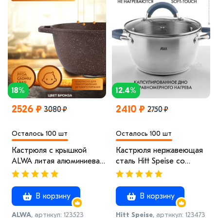
18%
12.4%
2526 ₽
2410 ₽
3080 ₽
2750 ₽
Осталось 100 шт
Осталось 100 шт
Кастрюля с крышкой
Кастрюля нержавеющая
ALWA литая алюминиевая
сталь Hitt Speise со
пурпурная с
стеклянной крышкой и
антипригарным
ненагревающимися
покрытием Альва 4 x
ручками
В корзину
В корзину
Броза
ALWA
, артикул: 123523
Hitt Speise
, артикул: 123473