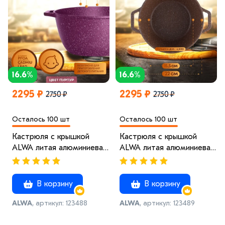
16.6%
16.6%
2295 ₽
2295 ₽
2750 ₽
2750 ₽
Осталось 100 шт
Осталось 100 шт
Кастрюля с крышкой
Кастрюля с крышкой
ALWA литая алюминиевая
ALWA литая алюминиевая
пурпурная с
пурпурная с
антипригарным
антипригарным
покрытием Альва 3 x
покрытием Альва 3 x
В корзину
В корзину
Красный
Броза
ALWA
, артикул: 123488
ALWA
, артикул: 123489