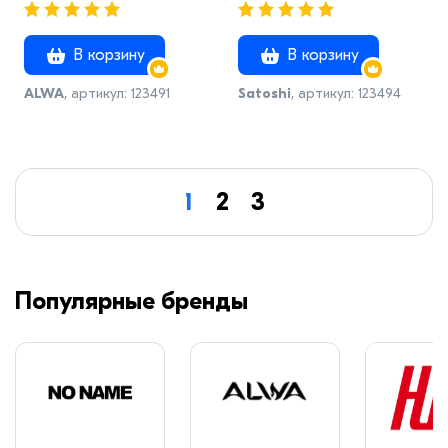
алюминиевая мрамор с
антипригарным
антипригарным
покрытием 5
покрытием Альва
В корзину
В корзину
ALWA
, артикул: 123491
Satoshi
, артикул: 123494
1
2
3
Популярные бренды