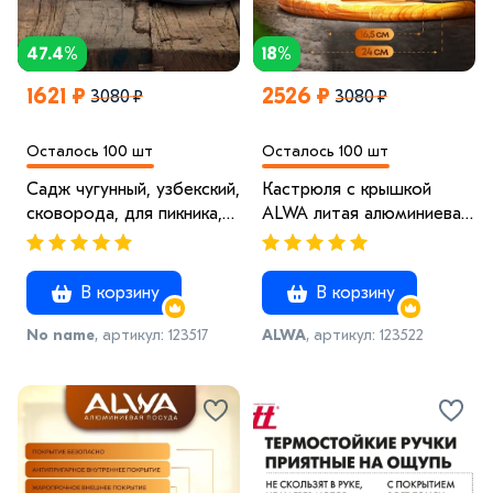
47.4%
18%
1621 ₽
2526 ₽
3080 ₽
3080 ₽
Осталось 100 шт
Осталось 100 шт
Садж чугунный, узбекский,
Кастрюля с крышкой
сковорода, для пикника,
ALWA литая алюминиевая
для дачи 40см
пурпурная с
антипригарным
покрытием Альва 4 x
В корзину
В корзину
Красный
No name
, артикул: 123517
ALWA
, артикул: 123522