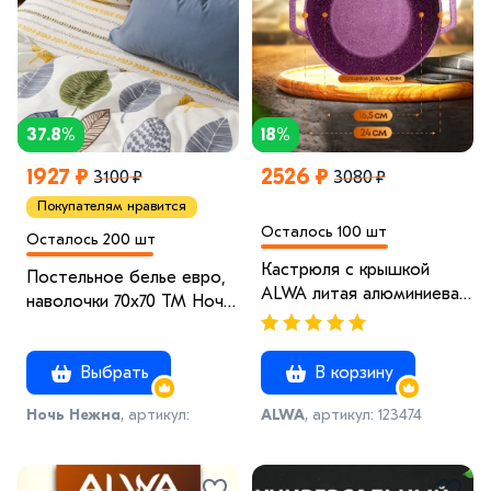
37.8%
18%
1927 ₽
2526 ₽
3100 ₽
3080 ₽
Покупателям нравится
Осталось 100 шт
Осталось 200 шт
Кастрюля с крышкой
Постельное белье евро,
ALWA литая алюминиевая
наволочки 70х70 ТМ Ночь
пурпурная с
Нежна Листопад
антипригарным
покрытием Альва 4 x
Выбрать
В корзину
Красный
Ночь Нежна
, артикул:
ALWA
, артикул: 123474
3568381721