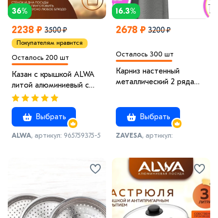
36%
16.3%
2238 ₽
2678 ₽
3500 ₽
3200 ₽
Покупателям нравится
Осталось 300 шт
Осталось 200 шт
Карниз настенный
Казан с крышкой ALWA
металлический 2 ряда
литой алюминиевый с
180см сталь Цилиндр-2
антипригарным
покрытием мрамор
Выбрать
Выбрать
ALWA
, артикул: 965759375-5
ZAVESA
, артикул:
998460828-1