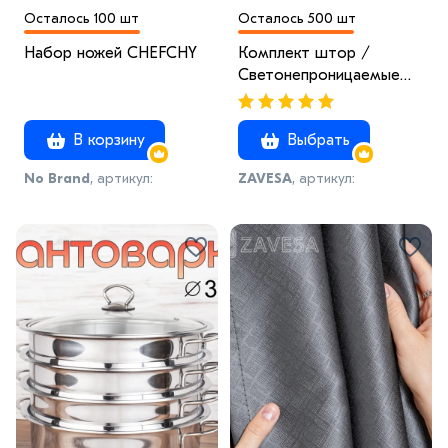
Осталось 100 шт
Осталось 500 шт
Набор ножей CHEFCHY
Комплект штор /
Светонепроницаемые
портьеры /Шторы для
комнаты / шторы
В корзину
Выбрать
блэкаут 100% на шторной
ленте 4
No Brand
, артикул:
ZAVESA
, артикул:
ножи_isa_CHEFCHY
1278986283-1