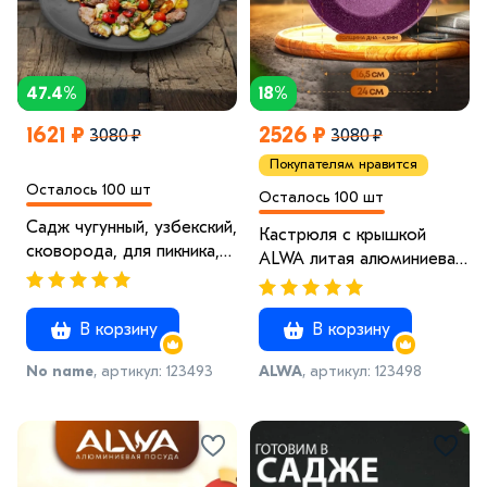
47.4%
18%
1621 ₽
2526 ₽
3080 ₽
3080 ₽
Покупателям нравится
Осталось 100 шт
Осталось 100 шт
Садж чугунный, узбекский,
Кастрюля с крышкой
сковорода, для пикника,
ALWA литая алюминиевая
для дачи 40см
пурпурная с
антипригарным
В корзину
В корзину
покрытием Альва 4 x
Красный
No name
, артикул: 123493
ALWA
, артикул: 123498