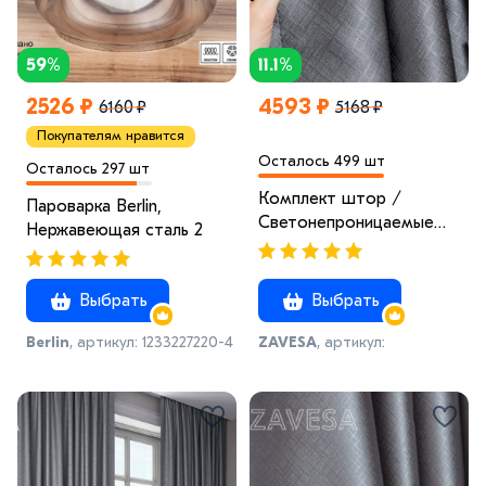
59%
11.1%
2526 ₽
4593 ₽
6160 ₽
5168 ₽
Покупателям нравится
Осталось 499 шт
Осталось 297 шт
Комплект штор /
Пароварка Berlin,
Светонепроницаемые
Нержавеющая сталь 2
портьеры /Шторы для
комнаты / шторы
блэкаут 100% на шторной
Выбрать
Выбрать
ленте
Berlin
, артикул: 1233227220-4
ZAVESA
, артикул:
1278986283-20