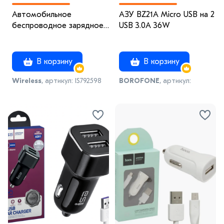
Автомобильное
АЗУ BZ21A Micro USB на 2
беспроводное зарядное
USB 3.0A 36W
устройство X19
В корзину
В корзину
Wireless
, артикул: IS792598
BOROFONE
, артикул:
IS004748