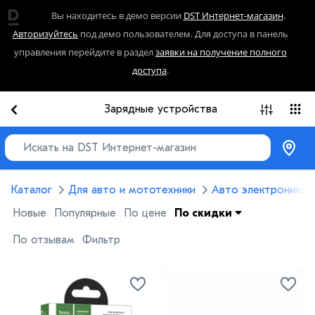
Вы находитесь в демо версии
DST Интернет-магазин
.
Авторизуйтесь
под демо пользователем. Для доступа в панель
управления перейдите в раздел
заявки на получение полного
доступа
.
Зарядные устройства
Каталог
Для авто и мототехники
Авто электроника
Новые
Популярные
По цене
По скидки
По отзывам
Фильтр