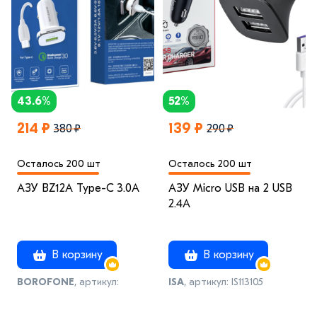
43.6%
52%
214 ₽
139 ₽
380 ₽
290 ₽
Осталось 200 шт
Осталось 200 шт
АЗУ BZ12A Type-C 3.0A
АЗУ Micro USB на 2 USB
2.4A
В корзину
В корзину
BOROFONE
, артикул:
ISA
, артикул: IS113105
IS970685