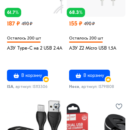
61.7%
68.3%
187 ₽
155 ₽
490 ₽
490 ₽
Осталось 200 шт
Осталось 200 шт
АЗУ Type-C на 2 USB 2.4A
АЗУ Z2 Micro USB 1.5A
В корзину
В корзину
ISA
, артикул: IS113306
Hoco
, артикул: IS791808