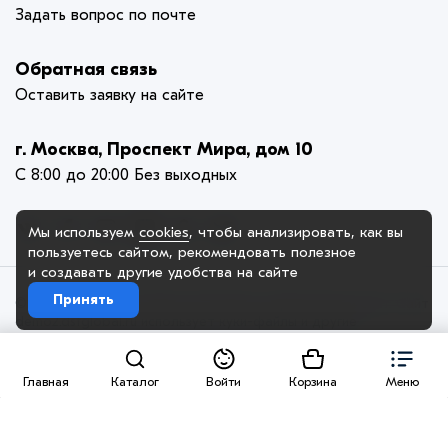
Задать вопрос по почте
Обратная связь
Оставить заявку на сайте
г. Москва, Проспект Мира, дом 10
С 8:00 до 20:00 Без выходных
Мы используем
cookies
, чтобы анализировать, как вы
пользуетесь сайтом, рекомендовать
полезное
и создавать другие удобства на сайте
Принять
© 2005-2025. ООО «Демо Компания», официальный сайт. Сайт
demo2.dstglobal.ru использует куки-файлы и другие
технологии, чтобы помочь вам в навигации, а также
предоставить лучший пользовательский опыт, анализировать
использование наших продуктов и услуг, повысить качество
Главная
Каталог
Войти
Корзина
Меню
рекламных и маркетинговых активностей. Если Вы не хотите,
чтобы Ваши пользовательские данные обрабатывались,
пожалуйста, ограничьте их использование в своём браузере.
Пользовательское соглашение
Политика