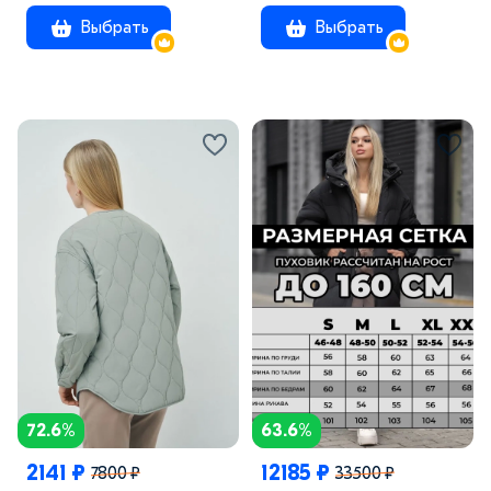
Выбрать
Выбрать
72.6%
63.6%
2141 ₽
12185 ₽
7800 ₽
33500 ₽